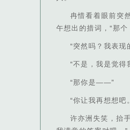
冉惜看着眼前突
午想出的措词，“那个
“突然吗？我表现
“不是，我是觉得
“那你是——”
“你让我再想想吧
许亦洲失笑，抬