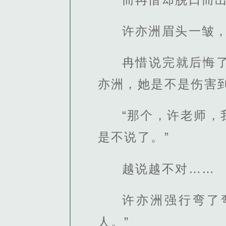
许亦洲眉头一皱
冉惜说完就后悔
亦洲，她是不是伤害
“那个，许老师
是不说了。”
越说越不对……
许亦洲强行弯了
人。”