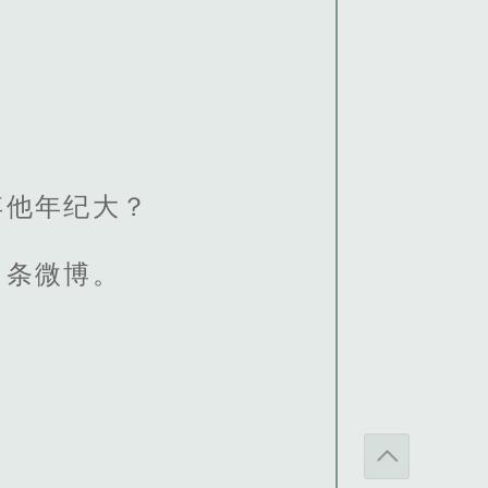
弃他年纪大？
了条微博。