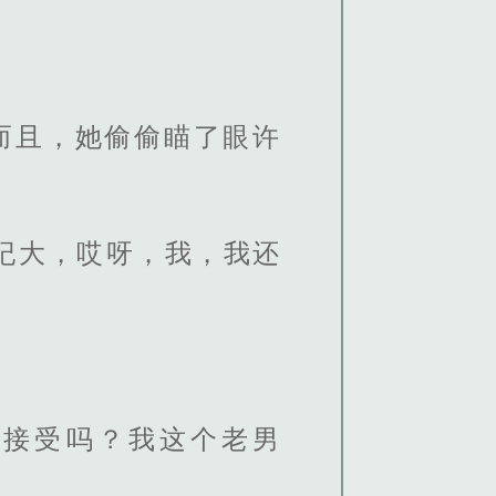
而且，她偷偷瞄了眼许
纪大，哎呀，我，我还
你接受吗？我这个老男