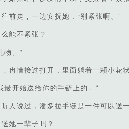
往前走，一边安抚她，“别紧张啊。”
怎么能不紧张？
礼物。”
盒，冉惜接过打开，里面躺着一颗小花
我最开始送给你的手链上的。”
前听人说过，潘多拉手链是一件可以送
要送她一辈子吗？