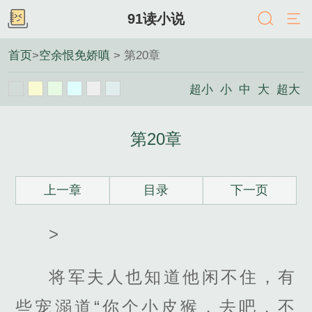
91读小说
首页
>
空余恨免娇嗔
> 第20章
超小
小
中
大
超大
第20章
上一章
目录
下一页
>
将军夫人也知道他闲不住，有
些宠溺道“你个小皮猴，去吧，不