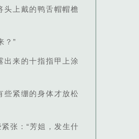
将头上戴的鸭舌帽帽檐
来？”
露出来的十指指甲上涂
有些紧绷的身体才放松
紧张：“芳姐，发生什