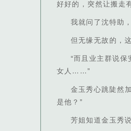
好好的，突然让搬走
我就问了沈特助
但无缘无故的，这
“而且业主群说
女人……”
金玉秀心跳陡然
是他？”
芳姐知道金玉秀说