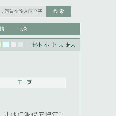
搜 索
情
记录
超小
小
中
大
超大
下一页
，让他们派保安把江珂