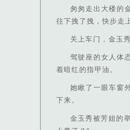
匆匆走出大楼的
往下拽了拽，快步走
关上车门，金玉秀
驾驶座的女人体
着暗红的指甲油。
她瞅了一眼车窗
下来。
金玉秀被芳姐的