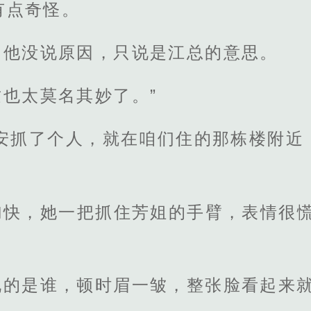
有点奇怪。
，他没说原因，只说是江总的意思。
也太莫名其妙了。”
保安抓了个人，就在咱们住的那栋楼附近
加快，她一把抓住芳姐的手臂，表情很慌
的是谁，顿时眉一皱，整张脸看起来就