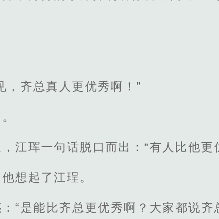
见，齐总真人更优秀啊！”
道。
，江珲一句话脱口而出：“有人比他更
，他想起了江珵。
惑：“是能比齐总更优秀啊？大家都说齐