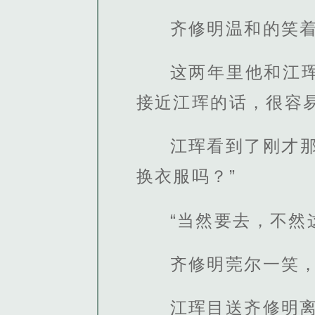
齐修明温和的笑
这两年里他和江
接近江珲的话，很容
江珲看到了刚才
换衣服吗？”
“当然要去，不然
齐修明莞尔一笑，
江珲目送齐修明离