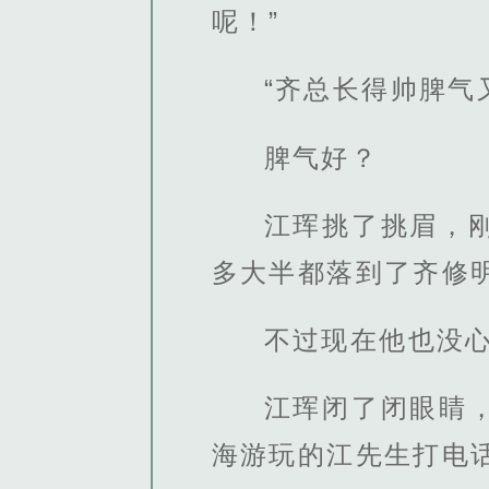
呢！”
“齐总长得帅脾气
脾气好？
江珲挑了挑眉，
多大半都落到了齐修
不过现在他也没
江珲闭了闭眼睛
海游玩的江先生打电