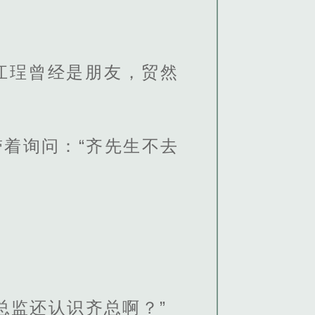
江珵曾经是朋友，贸然
着询问：“齐先生不去
总监还认识齐总啊？”