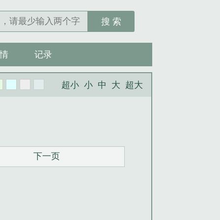
搜 索
情
记录
超小
小
中
大
超大
下一页