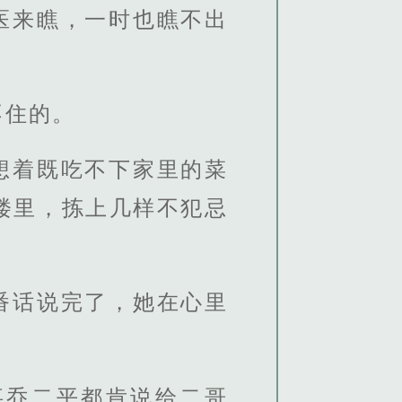
医来瞧，一时也瞧不出
不住的。
想着既吃不下家里的菜
楼里，拣上几样不犯忌
番话说完了，她在心里
事乔二平都肯说给二哥