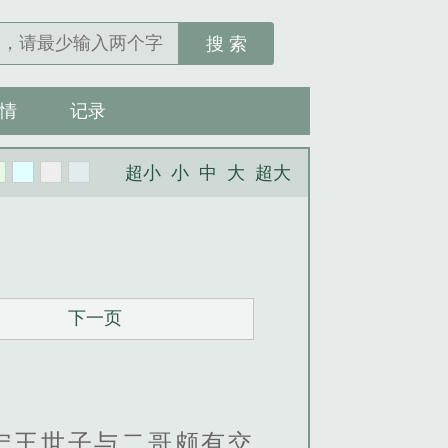
搜 索
情
记录
超小
小
中
大
超大
下一页
宁王世子与二哥颇有交