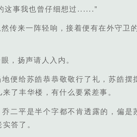
这事我也曾仔细想过......”
忽然传来一阵轻响，接着便有在外守卫的
一眼，扬声请人入内。
当地便给苏皓恭恭敬敬行了礼，苏皓摆
儿来了丰华楼，有什么要紧差事。
，乔二平是半个字都不肯透露的，偏是
老实答了。