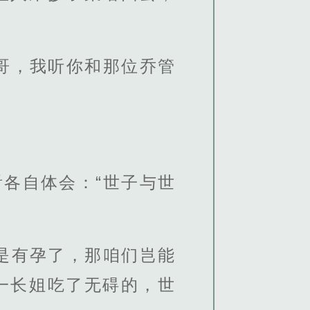
哥，我听你和那位乔管
各自体会：“世子与世
是有孕了，那咱们岂能
一长姐吃了无碍的，世