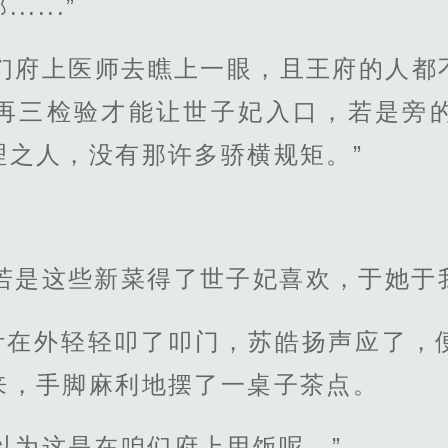
...”
咱们府上医师去瞧上一眼，且王府的人都
再三检验才能让世子妃入口，若是旁
理之人，没有那许多骄横规矩。”
若是这些新菜得了世子妃喜欢，于她于
计在外轻轻叩了叩门，苏皓扬声应了，
来，手脚麻利地摆了一桌子茶点。
以为这是在咱们府上用饭呢。”