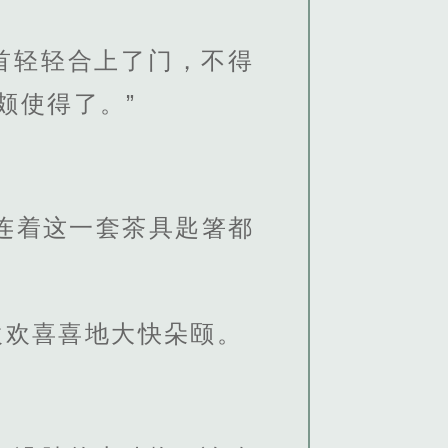
首轻轻合上了门，不得
颇使得了。”
连着这一套茶具匙箸都
欢欢喜喜地大快朵颐。