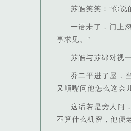
苏皓笑笑：“你说的
一语未了，门上
事求见。”
苏皓与苏绵对视
乔二平进了屋，
又顺嘴问他怎么这会
这话若是旁人问
不算什么机密，他便