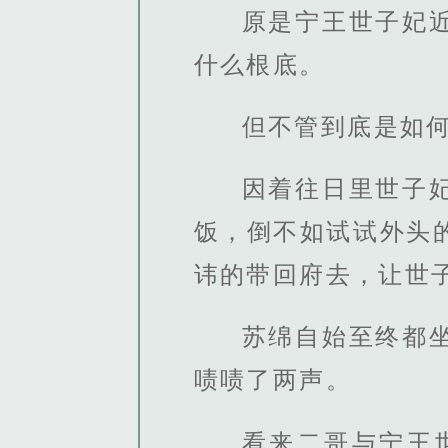
原是宁王世子妃
什么根底。
但不管到底是如
因着往日里世子
饭，倒不如试试外头
讳的带回府去，让世
苏绵自始至终都
啧啧了两声。
看来二哥与宁王