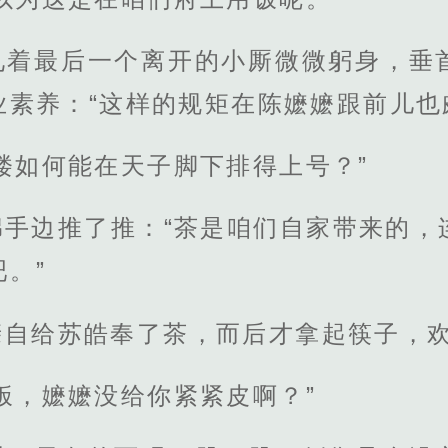
见着最后一个离开的小厮微微躬身，垂
素养：“这样的规矩在陈嬷嬷跟前儿也
楼如何能在天子脚下排得上号？”
绵手边推了推：“茶是咱们自家带来的，
。”
亲自给苏皓奉了茶，而后才拿起筷子，
饭，嬷嬷没给你紧紧皮啊？”