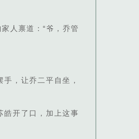
家人禀道：“爷，乔管
摆手，让乔二平自坐，
苏皓开了口，加上这事