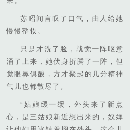
来。
苏昭闻言叹了口气，由人给她
慢慢整妆。
只是才洗了脸，就觉一阵呕意
涌了上来，她伏身折腾了一阵，但
觉眼鼻俱酸，方才聚起的几分精神
气儿也都散尽了。
“姑娘缓一缓，外头来了新点
心，是三姑娘新近想出来的，奴婢
让他们用冰镇着搁在外头，这会儿