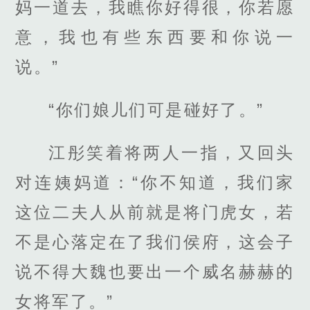
妈一道去，我瞧你好得很，你若愿
意，我也有些东西要和你说一
说。”
“你们娘儿们可是碰好了。”
江彤笑着将两人一指，又回头
对连姨妈道：“你不知道，我们家
这位二夫人从前就是将门虎女，若
不是心落定在了我们侯府，这会子
说不得大魏也要出一个威名赫赫的
女将军了。”