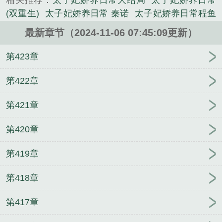
相关推荐：
太子妃娇养日常大结局
太子妃娇养日常
(双重生)
太子妃娇养日常 秦诺
太子妃娇养日常程鱼
txt
太子妃娇养日常苏绵
太子妃娇养日常 我要成仙
最新章节（2024-11-06 07:45:09更新）
太子妃娇宠日常乐文
太子妃娇宠日常无广告
太子妃
娇养日常_程鱼
太子妃娇养日常浮生有鹿免费阅读
第423章
太子妃娇养日常 程鱼免费
太子妃娇宠日常完整版
太子妃娇养日常番外
太子妃娇养日常程鱼免费阅读
第422章
太子妃娇宠日常无防盗章
太子妃娇养日常 程鱼最新
第421章
章节更新时间
太子妃娇宠日常无错版
太子妃娇宠日
常全文
太子妃娇养日常百度
太子妃娇养日常by程
第420章
鱼
太子妃娇养日常浮生有鹿
太子妃娇养日常程鱼番
外免费
太子妃娇宠日常68
太子妃娇养日常 程鱼 番
第419章
外篇
太子妃娇养日常txt
太子妃娇养日常知乎
太子
妃娇养日常程鱼笔趣阁
太子妃娇养日常番外免费阅
第418章
读
太子妃娇宠日常68章
太子妃娇养日常 程鱼
太子
妃娇养日常程鱼番外
太子妃娇养日常全文免费阅读
第417章
太子妃娇养录
重生后影帝爱上了营业
让我标记下