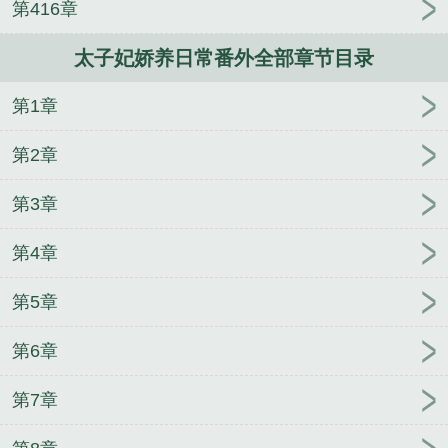
第416章
神域苍穹录
难逃
飞蓬乱世之恶魔天使
灵墟
暗里
着迷
残酷月光
师尊的白月光掉马了
我靠赶星星直
太子妃娇养日常番外全部章节目录
播暴富
瀚宇洪荒
穿成大内总管后怀了摄政王的崽
了
小道士穿成炮灰O后爆红了
夏倦日长
滚烫春夜
第1章
马甲的千层套路
生涩游戏
穿成炮灰男配资助了男主
［娱乐圈］
独占顶流（娱乐圈）
痴妄
第2章
第3章
第4章
第5章
第6章
第7章