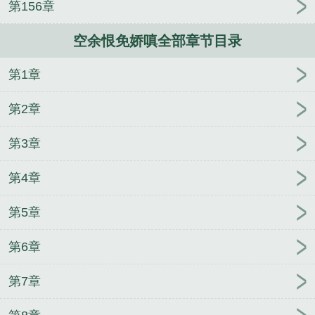
第156章
娃
没人知道我是神仙下凡
（红楼同人）乘风破浪十
二钗
顾安馨事
空余恨免娇嗔全部章节目录
第1章
第2章
第3章
第4章
第5章
第6章
第7章