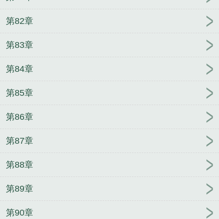
第82章
第83章
第84章
第85章
第86章
第87章
第88章
第89章
第90章