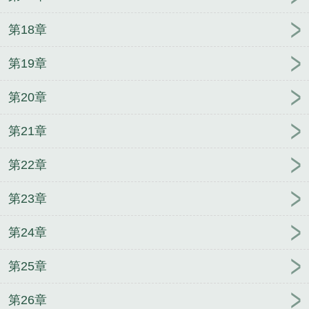
第18章
第19章
第20章
第21章
第22章
第23章
第24章
第25章
第26章